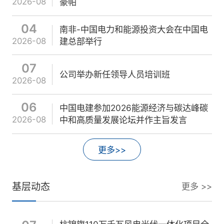
豪帕
2026-08
04
南非-中国电力和能源投资大会在中国电
建总部举行
2026-08
07
公司举办新任领导人员培训班
2026-08
06
中国电建参加2026能源经济与碳达峰碳
中和高质量发展论坛并作主旨发言
2026-08
更多>>
基层动态
更多 >>