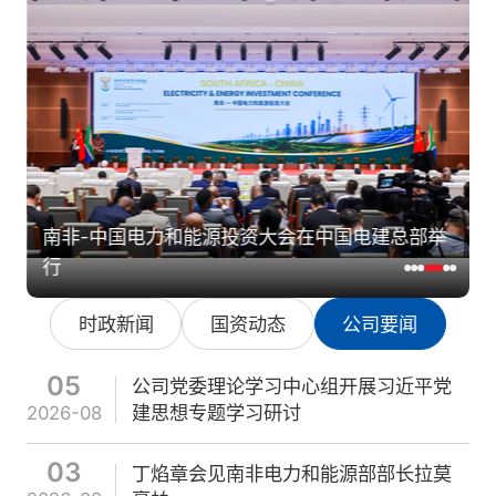
国电建总部举
公司召开2026年年中工作会议
时政新闻
国资动态
公司要闻
05
公司党委理论学习中心组开展习近平党
建思想专题学习研讨
2026-08
03
丁焰章会见南非电力和能源部部长拉莫