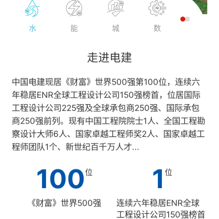
水
能
城
数
走进电建
中国电建现居《财富》世界500强第100位，连续六
年稳居ENR全球工程设计公司150强榜首，位居国际
工程设计公司225强及全球承包商250强、国际承包
商250强前列。现有中国工程院院士1人、全国工程勘
察设计大师6人、国家卓越工程师奖2人、国家卓越工
程师团队1个、新世纪百千万人才...
100
1
位
位
《财富》世界500强
连续六年稳居ENR全球
工程设计公司150强榜首